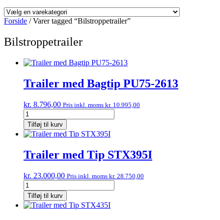
Forside
/ Varer tagged “Bilstroppetrailer”
Bilstroppetrailer
Trailer med Bagtip PU75-2613
kr.
8.796,00
Pris inkl. moms
kr.
10.995,00
Trailer
med
Tilføj til kurv
Bagtip
PU75-
2613
Trailer med Tip STX395I
antal
kr.
23.000,00
Pris inkl. moms
kr.
28.750,00
Trailer
med
Tilføj til kurv
Tip
STX395I
antal