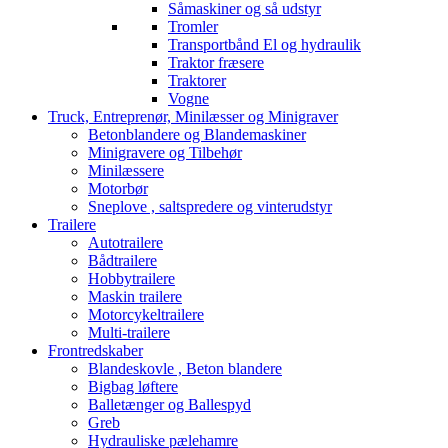
Såmaskiner og så udstyr
Tromler
Transportbånd El og hydraulik
Traktor fræsere
Traktorer
Vogne
Truck, Entreprenør, Minilæsser og Minigraver
Betonblandere og Blandemaskiner
Minigravere og Tilbehør
Minilæssere
Motorbør
Sneplove , saltspredere og vinterudstyr
Trailere
Autotrailere
Bådtrailere
Hobbytrailere
Maskin trailere
Motorcykeltrailere
Multi-trailere
Frontredskaber
Blandeskovle , Beton blandere
Bigbag løftere
Balletænger og Ballespyd
Greb
Hydrauliske pælehamre