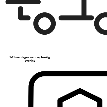
1-2 hverdages nem og hurtig
levering