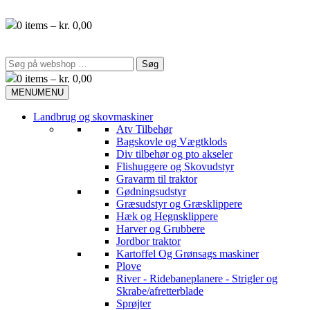
Videre
til
0
items –
kr.
0,00
indhold
Søg
efter:
0
items –
kr.
0,00
MENU
MENU
Landbrug og skovmaskiner
Atv Tilbehør
Bagskovle og Vægtklods
Div tilbehør og pto akseler
Flishuggere og Skovudstyr
Gravarm til traktor
Gødningsudstyr
Græsudstyr og Græsklippere
Hæk og Hegnsklippere
Harver og Grubbere
Jordbor traktor
Kartoffel Og Grønsags maskiner
Plove
River - Ridebaneplanere - Strigler og
Skrabe/afretterblade
Sprøjter