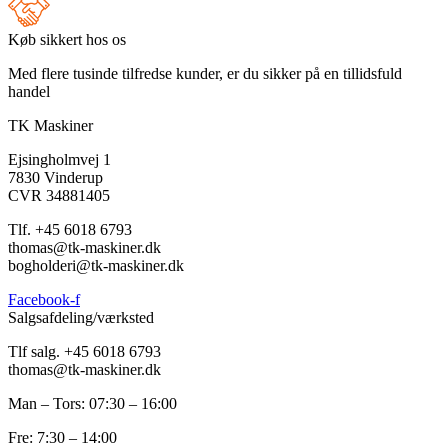
Køb sikkert hos os
Med flere tusinde tilfredse kunder, er du sikker på en tillidsfuld
handel
TK Maskiner
Ejsingholmvej 1
7830 Vinderup
CVR 34881405
​Tlf. +45 6018 6793
thomas@tk-maskiner.dk
bogholderi@tk-maskiner.dk
Facebook-f
Salgsafdeling/værksted
Tlf salg. +45 6018 6793
thomas@tk-maskiner.dk
Man – Tors: 07:30 – 16:00
Fre: 7:30 – 14:00