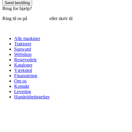
Send bestilling
Brug for hjælp?
Ring til os på
6018 6793
eller skriv til
thomas@tk-maskiner.dk
Alle maskiner
Traktorer
Sunward
Webshop
Reservedele
Kataloger
Værksted
Finansiering
Om os
Kontakt
Levering
Handelsbetingelser