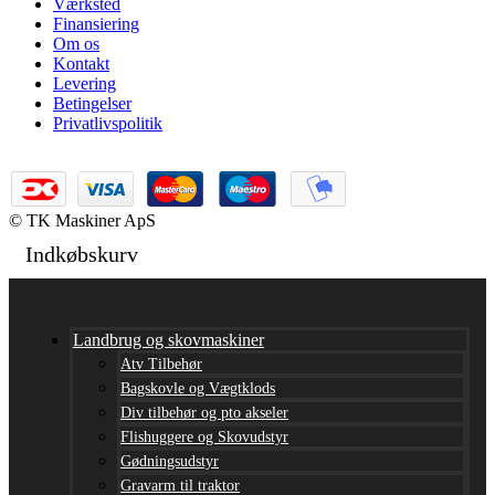
Værksted
Finansiering
Om os
Kontakt
Levering
Betingelser
Privatlivspolitik
© TK Maskiner ApS
Indkøbskurv
Landbrug og skovmaskiner
Atv Tilbehør
Bagskovle og Vægtklods
Div tilbehør og pto akseler
Flishuggere og Skovudstyr
Gødningsudstyr
Gravarm til traktor