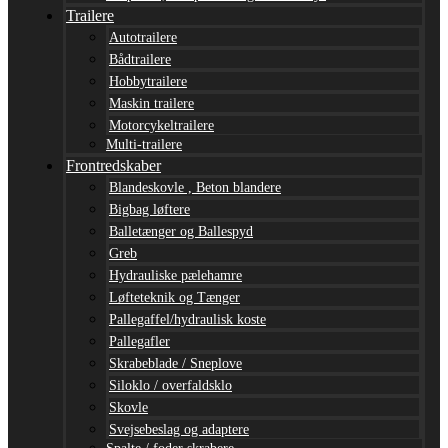
Trailere
Autotrailere
Bådtrailere
Hobbytrailere
Maskin trailere
Motorcykeltrailere
Multi-trailere
Frontredskaber
Blandeskovle , Beton blandere
Bigbag løftere
Balletænger og Ballespyd
Greb
Hydrauliske pælehamre
Løfteteknik og Tænger
Pallegaffel/hydraulisk koste
Pallegafler
Skrabeblade / Sneplove
Siloklo / overfaldsklo
Skovle
Svejsebeslag og adaptere