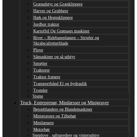
Græsudstyr og Græsklippere
Harver og Grubbere
Hæk og Hegnsklippere
Jordbor traktor
Kartoffel Og Grønsags maskiner
River – Ridebaneplanere – Strigler og
Skrabe/afretterblade
Plove
Såmaskiner og så udstyr
Sprøjter
Traktorer
Traktor fræsere
Transportbånd El og hydraulik
Tromler
Vogne
Truck, Entreprenør, Minilæsser og Minigraver
Betonblandere og Blandemaskiner
Minigravere og Tilbehør
Minilæssere
Motorbør
Sneplove , saltspredere og vinterudstyr