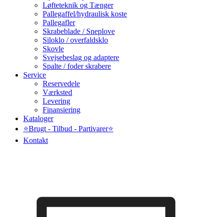
Løfteteknik og Tænger
Pallegaffel/hydraulisk koste
Pallegafler
Skrabeblade / Sneplove
Siloklo / overfaldsklo
Skovle
Svejsebeslag og adaptere
Spalte / foder skrabere
Service
Reservedele
Værksted
Levering
Finansiering
Kataloger
⭐Brugt - Tilbud - Partivarer⭐
Kontakt