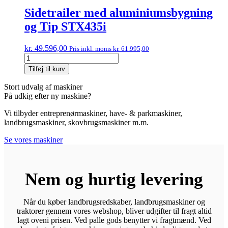
Tip
Sidetrailer med aluminiumsbygning
STX395i
og Tip STX435i
antal
kr.
49.596,00
Pris inkl. moms
kr.
61.995,00
Sidetrailer
med
Tilføj til kurv
aluminiumsbygning
og
Stort udvalg af maskiner
Tip
På udkig efter ny maskine?
STX435i
antal
Vi tilbyder entreprenørmaskiner, have- & parkmaskiner,
landbrugsmaskiner, skovbrugsmaskiner m.m.
Se vores maskiner
Nem og hurtig levering
Når du køber landbrugsredskaber, landbrugsmaskiner og
traktorer gennem vores webshop, bliver udgifter til fragt altid
lagt oveni prisen. Ved palle gods benytter vi fragtmænd. Ved