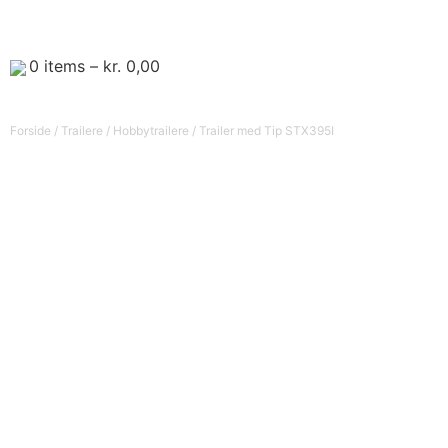
0
items –
kr.
0,00
Forside
/
Trailere
/
Hobbytrailere
/ Trailer med Tip STX395I