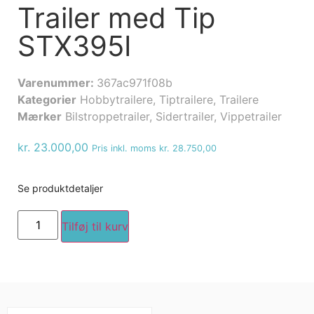
Trailer med Tip
STX395I
Varenummer:
367ac971f08b
Kategorier
Hobbytrailere
,
Tiptrailere
,
Trailere
Mærker
Bilstroppetrailer
,
Sidertrailer
,
Vippetrailer
kr.
23.000,00
Pris inkl. moms
kr.
28.750,00
Se produktdetaljer
Tilføj til kurv