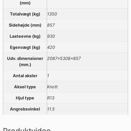
(mm)
Totalvægt (kg)
1350
Sidehøjde (mm)
857
Lasteevne (kg)
930
Egenvægt (kg)
420
Udv. dimensioner
2087x5308x857
(mm.)
Antal aksler
1
Aksel type
Knott
Hjul type
R13
Angrebsvinkel
11.5
Produktvideo