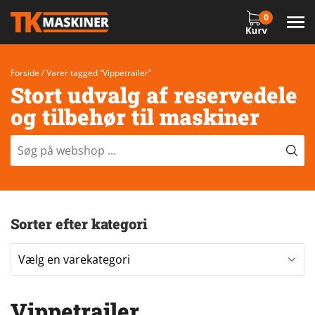
0
Forside
/ Varer tagged “Vippetrailer”
Stort udvalg af reservedele
og tilbehør til maskiner
Sorter efter kategori
Vippetrailer