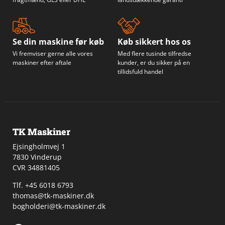
Se din maskine før køb
Køb sikkert hos os
Vi fremviser gerne alle vores
Med flere tusinde tilfredse
maskiner efter aftale
kunder, er du sikker på en
tillidsfuld handel
TK Maskiner
Ejsingholmvej 1
7830 Vinderup
CVR 34881405
​Tlf. +45 6018 6793
thomas@tk-maskiner.dk
bogholderi@tk-maskiner.dk