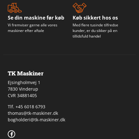
Se din maskine før køb
Køb sikkert hos os
Vi fremviser gerne alle vores
Med flere tusinde tilfredse
maskiner efter aftale
kunder, er du sikker på en
tillidsfuld handel
TK Maskiner
Ejsingholmvej 1
7830 Vinderup
CVR 34881405
​Tlf. +45 6018 6793
thomas@tk-maskiner.dk
bogholderi@tk-maskiner.dk