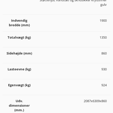
Støttehjul, Vandtæt og skridsikker krydsfiner
gulv
Indvendig
1900
bredde (mm)
Totalvægt (kg)
1350
Sidehøjde (mm)
860
Lasteevne (kg)
930
Egenvægt (kg)
924
Udv.
2087x6309x860
dimensioner
(mm.)