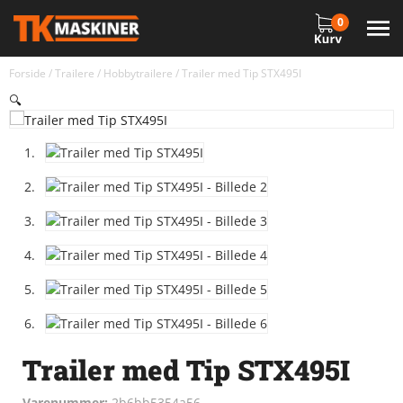
0
Forside
/
Trailere
/
Hobbytrailere
/ Trailer med Tip STX495I
🔍
Trailer med Tip STX495I
Varenummer:
2b6bb5354a56