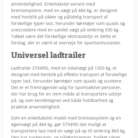
anvendelighed. Enkeltakslet variant med
bremsesystem, med en vægt på 484 kg, er designet
med henblik på sikker og pålidelig transport af
forskellige typer last, herunder køretøjer som quads og
snescootere med en samlet vægt på omkring 930 kg.
Takket være det forskellige ekstraudstyr er dette et
forslag, der er værd at overveje for sportsentusiaster.
Universel ladtrailer
Ladtrailer STX495I, med en totalvægt på 1350 kg, er
designet med henblik på effektiv transport af forskellige
typer last, herunder køretøjer som quads og scootere.
Det er et fremragende valg for sportsaktive personer,
der har brug for en nem måde at transportere udstyr
på, og som kendetegnes ved både holdbarhed og
praktisk anvendelighed.
Som en enkeltakslet model med bremsesystem og en
egenvægt på 484 kg, gør STX495I det muligt at
transportere last med en vægt på op til omkring 860 kg.
Den har parkerings- og påløbsbremser, hvilket sikrer