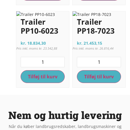
Trailer
Trailer
PP10-6023
PP18-7023
kr.
18.834,30
kr.
21.453,15
Pris inkl. moms
kr.
23.542,88
Pris inkl. moms
kr.
26.816,44
Tilføj til kurv
Tilføj til kurv
Nem og hurtig levering
Når du køber landbrugsredskaber, landbrugsmaskiner og