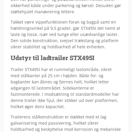
sikkerhed både under parkering og kørsel. Desuden gør
støttehjulet manøvrering lettere.
Takket være vippefunktionen foran og bagpå samt en
hældningsvinkel på 9,5 grader, gør STX495I det nemt at
laste og losse, især ved tunge eller usædvanlige laster.
Den solide konstruktion, svejset trækstang og platform
sikrer stabilitet og holdbarhed af hele enheden.
Udstyr til ladtrailer STX495I
Trailer STX495I har et rummeligt lastområde, sikret
med stålkanter på 25 cm i højden. Både for- og
bagkanter kan åbnes og fjernes helt, hvilket letter
adgangen til lastområdet. Sidekanterne er
fastmonterede. I modsætning til standardmodeller har
denne trailer ikke hjul, der stikker ud over platformen,
hvilket øger dens kapacitet.
Trailerens stålkonstruktion er dækket med et lag
galvanisering med passivering, hvilket sikrer
holdbarhed og beskyttelse mod korrosion og mekaniske